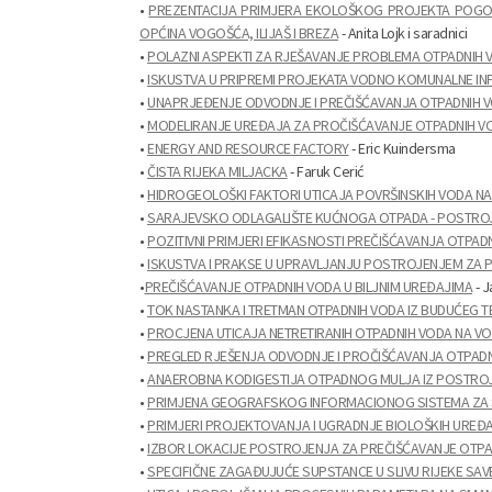
•
PREZENTACIJA PRIMJERA EKOLOŠKOG PROJEKTA POGODN
OPĆINA VOGOŠĆA, ILIJAŠ I BREZA
- Anita Lojk i saradnici
•
POLAZNI ASPEKTI ZA RJEŠAVANJE PROBLEMA OTPADNIH VO
•
ISKUSTVA U PRIPREMI PROJEKATA VODNO KOMUNALNE IN
•
UNAPRJEĐENJE ODVODNJE I PREČIŠĆAVANJA OTPADNIH VO
•
MODELIRANJE UREĐAJA ZA PROČIŠĆAVANJE OTPADNIH VOD
•
ENERGY AND RESOURCE FACTORY
- Eric Kuindersma
•
ČISTA RIJEKA MILJACKA
- Faruk Cerić
•
HIDROGEOLOŠKI FAKTORI UTICAJA POVRŠINSKIH VODA NA 
•
SARAJEVSKO ODLAGALIŠTE KUĆNOGA OTPADA - POSTROJE
•
POZITIVNI PRIMJERI EFIKASNOSTI PREČIŠĆAVANJA OTPADN
•
ISKUSTVA I PRAKSE U UPRAVLJANJU POSTROJENJEM ZA P
•
PREČIŠĆAVANJE OTPADNIH VODA U BILJNIM UREĐAJIMA
- J
•
TOK NASTANKA I TRETMAN OTPADNIH VODA IZ BUDUĆEG
•
PROCJENA UTICAJA NETRETIRANIH OTPADNIH VODA NA V
•
PREGLED RJEŠENJA ODVODNJE I PROČIŠĆAVANJA OTPAD
•
ANAEROBNA KODIGESTIJA OTPADNOG MULJA IZ POSTRO
•
PRIMJENA GEOGRAFSKOG INFORMACIONOG SISTEMA ZA SL
•
PRIMJERI PROJEKTOVANJA I UGRADNJE BIOLOŠKIH UREĐ
•
IZBOR LOKACIJE POSTROJENJA ZA PREČIŠĆAVANJE OTPA
•
SPECIFIČNE ZAGAĐUJUĆE SUPSTANCE U SLIVU RIJEKE SAVE