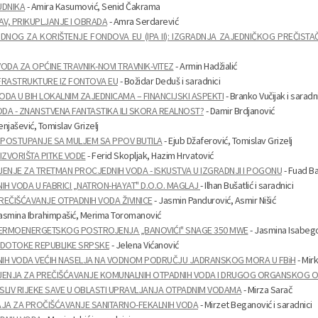
UDNIKA
- Amira Kasumović, Senid Čakrama
V, PRIKUPLJANJE I OBRADA
- Amra Serdarević
OG ZA KORIŠTENJE FONDOVA EU (IPA II): IZGRADNJA ZAJEDNIČKOG PREČIST
DA ZA OPĆINE TRAVNIK-NOVI TRAVNIK-VITEZ
- Armin Hadžialić
FRASTRUKTURE IZ FONTOVA EU
- Božidar Deduš i saradnici
DA U BIH LOKALNIM ZAJEDNICAMA – FINANCIJSKI ASPEKTI
- Branko Vučijak i saradn
A - ZNANSTVENA FANTASTIKA ILI SKORA REALNOST?
- Damir Brdjanović
njašević, Tomislav Grizelj
 POSTUPANJE SA MULJEM SA PPOV BUTILA
- Ejub Džaferović, Tomislav Grizelj
IZVORIŠTA PITKE VODE
- Ferid Skopljak, Hazim Hrvatović
NJE ZA TRETMAN PROCJEDNIH VODA - ISKUSTVA U IZGRADNJI I POGONU
- Fuad B
IH VODA U FABRICI „NATRON-HAYAT" D.O.O. MAGLAJ
- Ilhan Bušatlić i saradnici
EČIŠĆAVANJE OTPADNIH VODA ŽIVINICE
- Jasmin Pandurović, Asmir Nišić
asmina Ibrahimpašić, Merima Toromanović
 TERMOENERGETSKOG POSTROJENJA „BANOVIĆI" SNAGE 350 MWE
- Jasmina Isabeg
ODOTOKE REPUBLIKE SRPSKE
- Jelena Vićanović
NIH VODA VEĆIH NASELJA NA VODNOM PODRUČJU JADRANSKOG MORA U FBiH
- Mir
JENJA ZA PREČIŠĆAVANJE KOMUNALNIH OTPADNIH VODA I DRUGOG ORGANSKOG 
IV RIJEKE SAVE U OBLASTI UPRAVLJANJA OTPADNIM VODAMA
- Mirza Sarač
AJA ZA PROČIŠĆAVANJE SANITARNO-FEKALNIH VODA
- Mirzet Beganović i saradnici