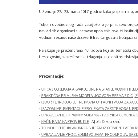
U Zenici je 22. i 23. marta 2017. godine kako je i planiran
Tokom dvodnevnog rada zabilježeno je prisustvo preko 55
nevladinih organizacija, naravno uposlenici sve tri institu
vodnom resursu naše države. Bili su tu i gosti- stručnjaci za
Na skupu je prezentirano 40 radova koji su tematski o
Hercegovini, sva referatska izlaganja u cjelosti predstavlj
Prezentacije:
•
UTICAJ OBJEKATA AKVAKULTURE NA STANJE VODNIH TIJ
•
PRAKTIČNA PRIMJENA MODELA UGOVORA PREMA FIDIC „ŽU
•
IZBOR TEHNOLOGIJE TRETMANA OTPADNIH VODA ZA AGLOM
•
IZAZOVI IMPLEMENTACIJE PROJEKATA ZAŠTITE VODA U FED
•
UPRAVLJANJE OTPADNIM VODAMA - TVORNICA CEMENTA 
•
NAČIN RADA NA PPOV BUTILE
- Aljoša Dizdarević
•
TEHNOLOGIJE UKLANJANJA SULFATA IZ OTPADNIH VODA R
•
UPRAVLJANJE PROCJEDNIM VODAMA: PRODUKCIJA, SASTA