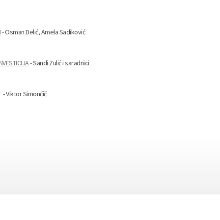
I
- Osman Delić, Amela Sadiković
NVESTICIJA
- Sandi Zulić i saradnici
E
- Viktor Simončič