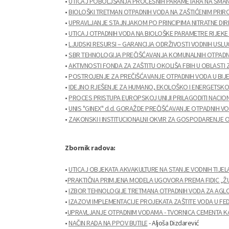
•
UTICAJ POBOLJŠANJA PROCESNIH PARAMETARA NA SMANJ
•
BIOLOŠKI TRETMAN OTPADNIH VODA NA ZAŠTIĆENIM PRIRO
•
UPRAVLJANJE STAJNJAKOM PO PRINCIPIMA NITRATNE DIR
•
UTICAJ OTPADNIH VODA NA BIOLOŠKE PARAMETRE RIJEKE
•
LJUDSKI RESURSI – GARANCIJA ODRŽIVOSTI VODNIH USLU
•
SBR TEHNOLOGIJA PREČIŠĆAVANJA KOMUNALNIH OTPADN
•
AKTIVNOSTI FONDA ZA ZAŠTITU OKOLIŠA FBIH U OBLASTI 
•
POSTROJENJE ZA PREČIŠĆAVANJE OTPADNIH VODA U BIJEL
•
IDEJNO RJEŠENJE ZA HUMANO, EKOLOŠKO I ENERGETSKO
•
PROCES PRISTUPA EUROPSKOJ UNIJI PRILAGODITI NACI
•
UNIS "GINEX" d.d. GORAŽDE PREČIŠĆAVANJE OTPADNIH V
•
ZAKONSKI I INSTITUCIONALNI OKVIR ZA GOSPODARENJE O
Zbornik radova:
•
UTICAJ OBJEKATA AKVAKULTURE NA STANJE VODNIH TIJ
•
PRAKTIČNA PRIMJENA MODELA UGOVORA PREMA FIDIC „ŽU
•
IZBOR TEHNOLOGIJE TRETMANA OTPADNIH VODA ZA AGLOM
•
IZAZOVI IMPLEMENTACIJE PROJEKATA ZAŠTITE VODA U FED
•
UPRAVLJANJE OTPADNIM VODAMA - TVORNICA CEMENTA K
•
NAČIN RADA NA PPOV BUTILE
- Aljoša Dizdarević