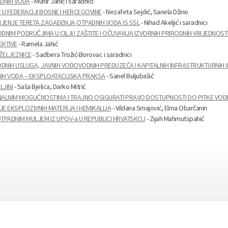
DNIH VODA
- Munir Jahić i saradnici
 U FEDERACIJI BOSNE I HERCEGOVINE
- Nezafeta Sejdić, Sanela Džino
ENJE TERETA ZAGAĐENJA OTPADNIH VODA IS SSL
- Nihad Akeljić i saradnici
DNIM PODRUČJIMA U CILJU ZAŠTITE I OČUVANJA IZVORNIH PRIRODNIH VRIJEDNOST
EKTIVE
- Ramela Jahić
ŽELJEZNICE
- Sadbera Trožić-Borovac i saradnici
ODNIH USLUGA, JAVNIH VODOVODNIH PREDUZEĆA I KAPITALNIH INFRASTRUKTURNIH I
IH VODA – EKSPLOATACIJSKA PRAKSA
- Sanel Buljubašić
JINI
- Saša Bjelica, Darko Mitrić
ONALNIM MOGUĆNOSTIMA I TRAJNO OSIGURATI PRAVO DOSTUPNOSTI DO PITKE VOD
 EKSPLOZIVNIH MATERIJA I HEMIKALIJA
- Vildana Smajović, Elma Obarčanin
TPADNIM MULJEM IZ UPOV-a U REPUBLICI HRVATSKOJ
- Zijah Mahmutspahić