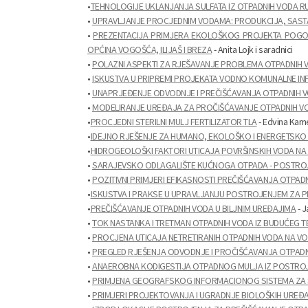
•
TEHNOLOGIJE UKLANJANJA SULFATA IZ OTPADNIH VODA R
•
UPRAVLJANJE PROCJEDNIM VODAMA: PRODUKCIJA, SASTA
•
PREZENTACIJA PRIMJERA EKOLOŠKOG PROJEKTA POGODN
OPĆINA VOGOŠĆA, ILIJAŠ I BREZA
- Anita Lojk i saradnici
•
POLAZNI ASPEKTI ZA RJEŠAVANJE PROBLEMA OTPADNIH VO
•
ISKUSTVA U PRIPREMI PROJEKATA VODNO KOMUNALNE IN
•
UNAPRJEĐENJE ODVODNJE I PREČIŠĆAVANJA OTPADNIH VO
•
MODELIRANJE UREĐAJA ZA PROČIŠĆAVANJE OTPADNIH VOD
•
PROCJEDNI STERILNI MULJ FERTILIZATOR TLA
- Edvina Kame
•
IDEJNO RJEŠENJE ZA HUMANO, EKOLOŠKO I ENERGETSKO
•
HIDROGEOLOŠKI FAKTORI UTICAJA POVRŠINSKIH VODA NA 
•
SARAJEVSKO ODLAGALIŠTE KUĆNOGA OTPADA - POSTROJE
•
POZITIVNI PRIMJERI EFIKASNOSTI PREČIŠĆAVANJA OTPADN
•
ISKUSTVA I PRAKSE U UPRAVLJANJU POSTROJENJEM ZA PR
•
PREČIŠĆAVANJE OTPADNIH VODA U BILJNIM UREĐAJIMA
- J
•
TOK NASTANKA I TRETMAN OTPADNIH VODA IZ BUDUĆEG
•
PROCJENA UTICAJA NETRETIRANIH OTPADNIH VODA NA V
•
PREGLED RJEŠENJA ODVODNJE I PROČIŠĆAVANJA OTPAD
•
ANAEROBNA KODIGESTIJA OTPADNOG MULJA IZ POSTRO
•
PRIMJENA GEOGRAFSKOG INFORMACIONOG SISTEMA ZA SL
•
PRIMJERI PROJEKTOVANJA I UGRADNJE BIOLOŠKIH UREĐ