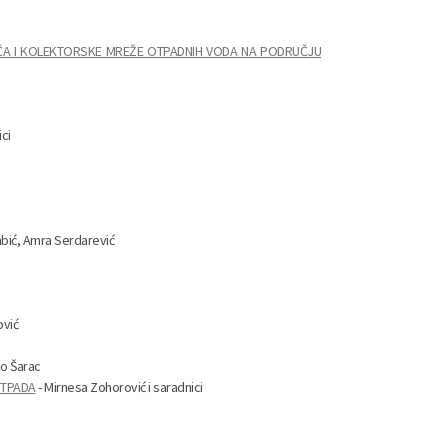
AČA I KOLEKTORSKE MREŽE OTPADNIH VODA NA PODRUČJU
ici
abić, Amra Serdarević
ović
ko Šarac
OTPADA
- Mirnesa Zohorović i saradnici