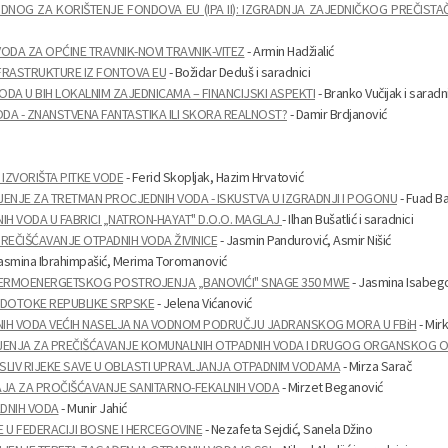
OG ZA KORIŠTENJE FONDOVA EU (IPA II): IZGRADNJA ZAJEDNIČKOG PREČIST
DA ZA OPĆINE TRAVNIK-NOVI TRAVNIK-VITEZ
- Armin Hadžialić
FRASTRUKTURE IZ FONTOVA EU
- Božidar Deduš i saradnici
DA U BIH LOKALNIM ZAJEDNICAMA – FINANCIJSKI ASPEKTI
- Branko Vučijak i saradn
A - ZNANSTVENA FANTASTIKA ILI SKORA REALNOST?
- Damir Brdjanović
IZVORIŠTA PITKE VODE
- Ferid Skopljak, Hazim Hrvatović
NJE ZA TRETMAN PROCJEDNIH VODA - ISKUSTVA U IZGRADNJI I POGONU
- Fuad Ba
IH VODA U FABRICI „NATRON-HAYAT" D.O.O. MAGLAJ
- Ilhan Bušatlić i saradnici
REČIŠĆAVANJE OTPADNIH VODA ŽIVINICE
- Jasmin Pandurović, Asmir Nišić
asmina Ibrahimpašić, Merima Toromanović
 TERMOENERGETSKOG POSTROJENJA „BANOVIĆI" SNAGE 350 MWE
- Jasmina Isabeg
ODOTOKE REPUBLIKE SRPSKE
- Jelena Vićanović
NIH VODA VEĆIH NASELJA NA VODNOM PODRUČJU JADRANSKOG MORA U FBiH
- Mir
JENJA ZA PREČIŠĆAVANJE KOMUNALNIH OTPADNIH VODA I DRUGOG ORGANSKOG 
IV RIJEKE SAVE U OBLASTI UPRAVLJANJA OTPADNIM VODAMA
- Mirza Sarač
AJA ZA PROČIŠĆAVANJE SANITARNO-FEKALNIH VODA
- Mirzet Beganović
DNIH VODA
- Munir Jahić
 U FEDERACIJI BOSNE I HERCEGOVINE
- Nezafeta Sejdić, Sanela Džino