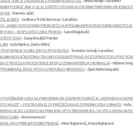
ENJE TERETA ZAGAĐENJA OTPADNIH VODA IS SSL
- Nihad Akeljić i saradnici
DNIM PODRUČJIMA U CILJU ZAŠTITE I OČUVANJA IZVORNIH PRIRODNIH VRIJEDNOST
EKTIVE
- Ramela Jahić
 ŽELJEZNICE
- Sadbera Trožić-Borovac i saradnici
GA, JAVNIH VODOVODNIH PREDUZEĆA I KAPITALNIH INFRASTRUKTURNIH INVESTICIJA
IH VODA – EKSPLOATACIJSKA PRAKSA
- Sanel Buljubašić
ZAŠTITE VODA
- Sanja Bosiljčić Pandur
JINI
- Saša Bjelica, Darko Mitrić
 POSTUPANJE SA MULJEM SA PPOV BUTILA
- Tomislav Grizelj i saradnici
ONALNIM MOGUĆNOSTIMA I TRAJNO OSIGURATI PRAVO DOSTUPNOSTI DO PITKE VOD
ODA IZ PROCESA PROIZVODNJE EKSPLOZIVNIH MATERIJA I HEMIKALIJA
- Vildana Sma
TPADNIM MULJEM IZ UPOV-a U REPUBLICI HRVATSKOJ
- Zijah Mahmutspahić
ELA POVRŠINSKIH VODA SA PRIMJERIMA NA VODNOM PODRUČJU JADRANSKOG MOR
TOJ KNJIZI" – POSTROJENJE ZA PREČIŠĆAVANJE OTPADNIH VODA U BIHAĆU
- Aida 
ERACIJE DO 10.000 ES NA PRIMJERU UPOV ŠIROKI BRIJEG, SA UTICAJEM NA NIZV
ERACIJI BIH
- Alma Imamović
AKANJ KAO PRIMJER DOBRE PRAKSE
- Almir Bajtarević, Amna Bajtarević