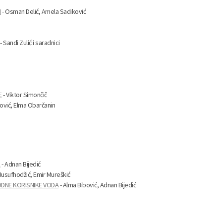
I
- Osman Delić, Amela Sadiković
- Sandi Zulić i saradnici
E
- Viktor Simončič
jović, Elma Obarčanin
A
- Adnan Bijedić
Jusufhodžić, Emir Mureškić
ODNE KORISNIKE VODA
- Alma Bibović, Adnan Bijedić