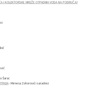
AČA I KOLEKTORSKE MREŽE OTPADNIH VODA NA PODRUČJU
ici
bić
ović
ko Šarac
OTPADA
- Mirnesa Zohorović i saradnici