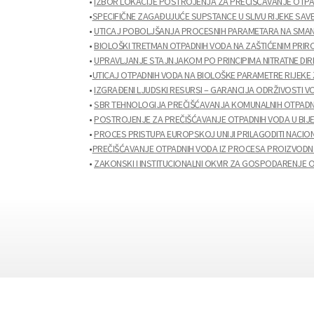
•
IZBOR LOKACIJE POSTROJENJA ZA PREČIŠĆAVANJE OTPA
•
SPECIFIČNE ZAGAĐUJUĆE SUPSTANCE U SLIVU RIJEKE SAVE
•
UTICAJ POBOLJŠANJA PROCESNIH PARAMETARA NA SMANJ
•
BIOLOŠKI TRETMAN OTPADNIH VODA NA ZAŠTIĆENIM PRIRO
•
UPRAVLJANJE STAJNJAKOM PO PRINCIPIMA NITRATNE DIR
•
UTICAJ OTPADNIH VODA NA BIOLOŠKE PARAMETRE RIJEKE 
•
IZGRAĐENI LJUDSKI RESURSI – GARANCIJA ODRŽIVOSTI V
•
SBR TEHNOLOGIJA PREČIŠĆAVANJA KOMUNALNIH OTPADN
•
POSTROJENJE ZA PREČIŠĆAVANJE OTPADNIH VODA U BIJEL
•
PROCES PRISTUPA EUROPSKOJ UNIJI PRILAGODITI NACI
•
PREČIŠĆAVANJE OTPADNIH VODA IZ PROCESA PROIZVODNJE
•
ZAKONSKI I INSTITUCIONALNI OKVIR ZA GOSPODARENJE O