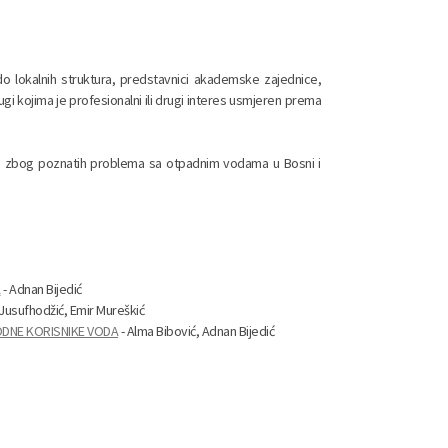
do lokalnih struktura, predstavnici akademske zajednice,
ugi kojima je profesionalni ili drugi interes usmjeren prema
.
me zbog poznatih problema sa otpadnim vodama u Bosni i
A
- Adnan Bijedić
 Jusufhodžić, Emir Mureškić
ODNE KORISNIKE VODA
- Alma Bibović, Adnan Bijedić