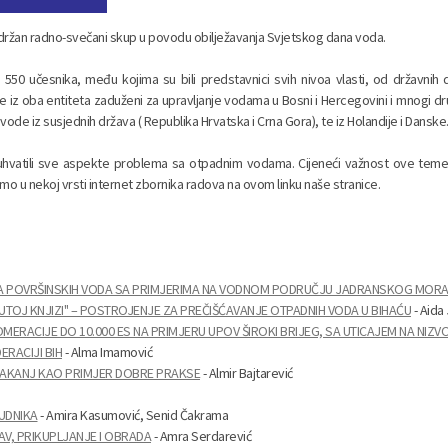
o, održan radno-svečani skup u povodu obilježavanja Svjetskog dana voda.
0 učesnika, među kojima su bili predstavnici svih nivoa vlasti, od državnih 
cije iz oba entiteta zaduženi za upravljanje vodama u Bosni i Hercegovini i mnogi dr
 vode iz susjednih država ( Republika Hrvatska i Crna Gora), te iz Holandije i Danske
buhvatili sve aspekte problema sa otpadnim vodama. Cijeneći važnost ove te
amo u nekoj vrsti internet zbornika radova na ovom linku naše stranice.
ELA POVRŠINSKIH VODA SA PRIMJERIMA NA VODNOM PODRUČJU JADRANSKOG MOR
TOJ KNJIZI" – POSTROJENJE ZA PREČIŠĆAVANJE OTPADNIH VODA U BIHAĆU
- Aida
ERACIJE DO 10.000 ES NA PRIMJERU UPOV ŠIROKI BRIJEG, SA UTICAJEM NA NIZV
ERACIJI BIH
- Alma Imamović
KAKANJ KAO PRIMJER DOBRE PRAKSE
- Almir Bajtarević
UDNIKA
- Amira Kasumović, Senid Čakrama
V, PRIKUPLJANJE I OBRADA
- Amra Serdarević