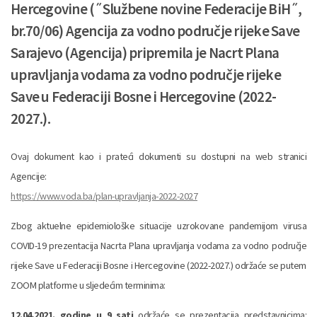
Hercegovine (˝Službene novine Federacije BiH˝,
br.70/06) Agencija za vodno područje rijeke Save
Sarajevo (Agencija) pripremila je Nacrt Plana
upravljanja vodama za vodno područje rijeke
Save u Federaciji Bosne i Hercegovine (2022-
2027.).
Ovaj dokument kao i prateći dokumenti su dostupni na web stranici
Agencije:
https://www.voda.ba/plan-upravljanja-2022-2027
Zbog aktuelne epidemiološke situacije uzrokovane pandemijom virusa
COVID-19 prezentacija Nacrta Plana upravljanja vodama za vodno područje
rijeke Save u Federaciji Bosne i Hercegovine (2022-2027.) održaće se putem
ZOOM platforme u sljedećim terminima:
12.04.2021. godine u 9 sati
održaće se prezentacija predstavnicima: