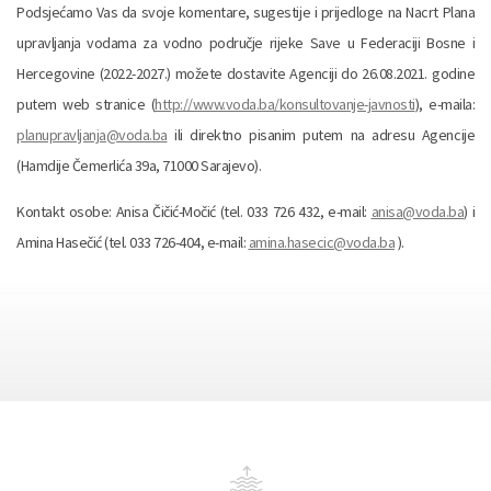
Podsjećamo Vas da svoje komentare, sugestije i prijedloge na Nacrt Plana
upravljanja vodama za vodno područje rijeke Save u Federaciji Bosne i
Hercegovine (2022-2027.) možete dostavite Agenciji do 26.08.2021. godine
putem web stranice (
http://www.voda.ba/konsultovanje-javnosti
), e-maila:
planupravljanja@voda.ba
ili direktno pisanim putem na adresu Agencije
(Hamdije Čemerlića 39a, 71000 Sarajevo).
Kontakt osobe: Anisa Čičić-Močić (tel. 033 726 432, e-mail:
anisa@voda.ba
) i
Amina Hasečić (tel. 033 726-404, e-mail:
amina.hasecic@voda.ba
).