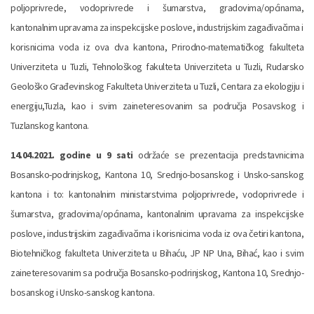
poljoprivrede, vodoprivrede i šumarstva, gradovima/općinama,
kantonalnim upravama za inspekcijske poslove, industrijskim zagađivačima i
korisnicima voda iz ova dva kantona, Prirodno-matematičkog fakulteta
Univerziteta u Tuzli, Tehnološkog fakulteta Univerziteta u Tuzli, Rudarsko
Geološko Građevinskog Fakulteta Univerziteta u Tuzli, Centara za ekologiju i
energiju,Tuzla, kao i svim zaineteresovanim sa područja Posavskog i
Tuzlanskog kantona.
14.04.2021. godine u 9 sati
održaće se prezentacija predstavnicima
Bosansko-podrinjskog, Kantona 10, Srednjo-bosanskog i Unsko-sanskog
kantona i to: kantonalnim ministarstvima poljoprivrede, vodoprivrede i
šumarstva, gradovima/općinama, kantonalnim upravama za inspekcijske
poslove, industrijskim zagađivačima i korisnicima voda iz ova četiri kantona,
Biotehničkog fakulteta Univerziteta u Bihaću, JP NP Una, Bihać, kao i svim
zaineteresovanim sa područja Bosansko-podrinjskog, Kantona 10, Srednjo-
bosanskog i Unsko-sanskog kantona.