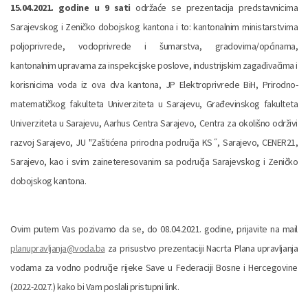
15.04.2021. godine u 9 sati
održaće se prezentacija predstavnicima
Sarajevskog i Zeničko dobojskog kantona i to: kantonalnim ministarstvima
poljoprivrede, vodoprivrede i šumarstva, gradovima/općinama,
kantonalnim upravama za inspekcijske poslove, industrijskim zagađivačima i
korisnicima voda iz ova dva kantona, JP Elektroprivrede BiH, Prirodno-
matematičkog fakulteta Univerziteta u Sarajevu, Građevinskog fakulteta
Univerziteta u Sarajevu, Aarhus Centra Sarajevo, Centra za okolišno održivi
razvoj Sarajevo, JU "Zaštićena prirodna područja KS˝, Sarajevo, CENER21,
Sarajevo, kao i svim zaineteresovanim sa područja Sarajevskog i Zeničko
dobojskog kantona.
Ovim putem Vas pozivamo da se, do 08.04.2021. godine, prijavite na mail
planupravljanja@voda.ba
za prisustvo prezentaciji Nacrta Plana upravljanja
vodama za vodno područje rijeke Save u Federaciji Bosne i Hercegovine
(2022-2027.) kako bi Vam poslali pristupni link.