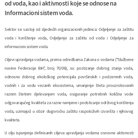
od voda, kao i aktivnosti koje se odnose na
Informacioni sistem voda.
Sektor se sastoji od sljedećih organizacionih jedinica: Odjeljenje za zaštitu
voda i korištenje voda, Odjeljenje za zaštitu od voda i Odjeljenje za
informacioni sistem voda.
Ciljevi upravljanja vodama, prema odredbama Zakona o vodama ("Službene
novine Federacije BiH", broj 70/06), su: postizanje dobrog stanja voda,
odnosno dobrog ekološkog potencijala površinskih i podzemnih voda,
vodnih i za vodu vezanih ekosistema, umanjenje šteta prouzrokovanih
raznim štetnim djelovanjem voda, osiguranje potrebnih količina vode
odgovarajućeg kvaliteta za razne namjene i podsticanje održivog korištenja
voda, uzimajući u obzir dugoročnu zaštitu raspoloživih izvorišta i njihovog
kvaliteta.
U cilju ispunjenja definisanih ciljeva upravljanja vodama osnovne aktivnosti