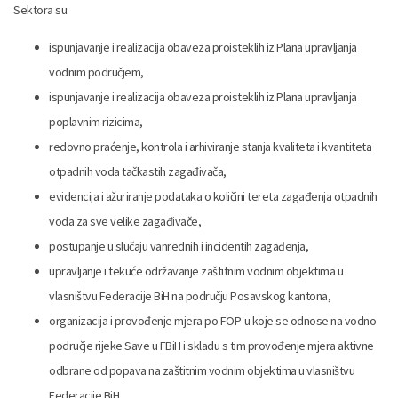
Sektora su:
ispunjavanje i realizacija obaveza proisteklih iz Plana upravljanja
vodnim područjem,
ispunjavanje i realizacija obaveza proisteklih iz Plana upravljanja
poplavnim rizicima,
redovno praćenje, kontrola i arhiviranje stanja kvaliteta i kvantiteta
otpadnih voda tačkastih zagađivača,
evidencija i ažuriranje podataka o količini tereta zagađenja otpadnih
voda za sve velike zagađivače,
postupanje u slučaju vanrednih i incidentih zagađenja,
upravljanje i tekuće održavanje zaštitnim vodnim objektima u
vlasništvu Federacije BiH na području Posavskog kantona,
organizacija i provođenje mjera po FOP-u koje se odnose na vodno
područje rijeke Save u FBiH i skladu s tim provođenje mjera aktivne
odbrane od popava na zaštitnim vodnim objektima u vlasništvu
Federacije BiH,