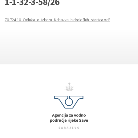
1-1-32-3-58/26
70-724-10_Odluka_o_izboru_Nabavka_hidroloških_stanica.pdf