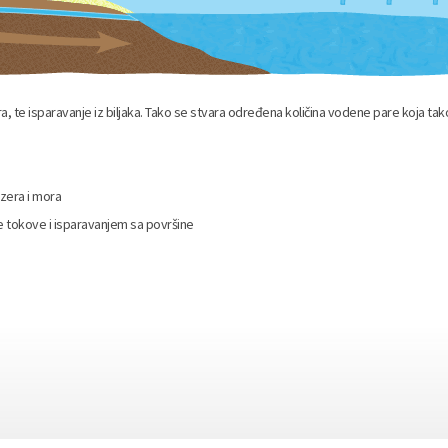
ora, te isparavanje iz biljaka. Tako se stvara određena količina vodene pare koja ta
ezera i mora
 tokove i isparavanjem sa površine